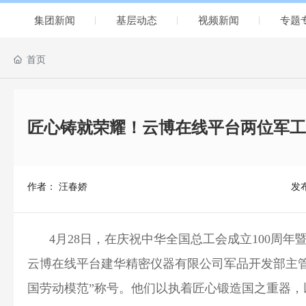
集团新闻
基层动态
视频新闻
专题
首页
匠心铸就荣耀！云博在线平台两位军工
作者： 汪春娇
发布
4月28日，在庆祝中华全国总工会成立100周
云博在线平台建华精密仪器有限公司军品开发部主
国劳动模范”称号。他们以执着匠心锻造国之重器，