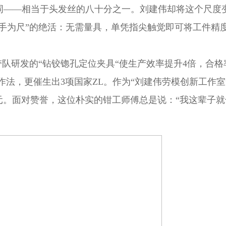
名词——相当于头发丝的八十分之一。刘建伟却将这个尺度
以手为尺”的绝活：无需量具，单凭指尖触觉即可将工件精
队研发的“钻铰锪孔定位夹具“使生产效率提升4倍，合格
法，更催生出3项国家ZL。作为“刘建伟劳模创新工作室
元。面对赞誉，这位朴实的钳工师傅总是说：“我这辈子