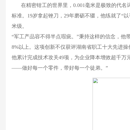
在精密钳工的世界里，0.001毫米是极致的代
标准。19岁拿起锉刀，29年磨砺不辍，他练就了“
米级。
“军工产品容不得半点瑕疵。”秉持这样的信念，他带
8%以上。这项创新不仅获评湖南省职工十大先进操作
他累计完成技术攻关49项，为企业降本增效超千万
——做好每一个零件，带好每一个徒弟。”