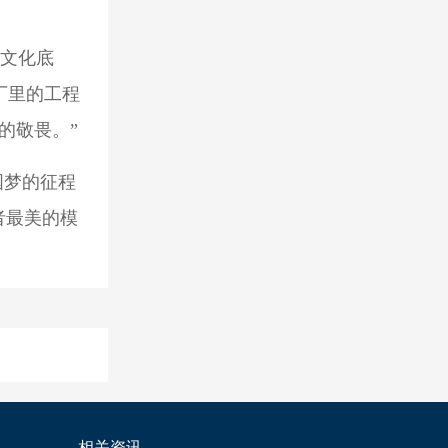
匠文化底
厂里的工程
的敬畏。”
国梦的征程
者最美的模
相关资讯